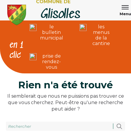
COMMUNE DE
Aller au contenu
Glisolles
Menu
le
les
bulletin
menus
municipal
de la
en 1
cantine
clic
prise de
rendez-
vous
Rien n'a été trouvé
Il semblerait que nous ne puissions pas trouver ce
que vous cherchez. Peut-être qu'une recherche
peut aider ?