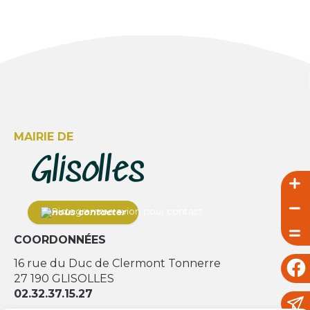
MAIRIE DE
Glisolles
nous contacter
COORDONNÉES
Foll
16 rue du Duc de Clermont Tonnerre
27 190 GLISOLLES
02.32.37.15.27